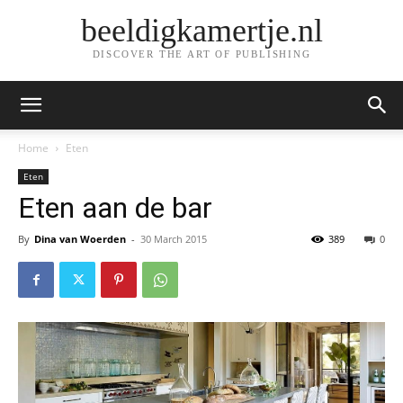
beeldigkamertje.nl
DISCOVER THE ART OF PUBLISHING
Home
Eten
Eten
Eten aan de bar
By
Dina van Woerden
-
30 March 2015
389
0