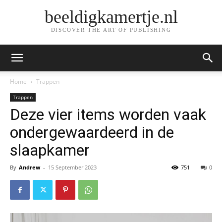
beeldigkamertje.nl
DISCOVER THE ART OF PUBLISHING
Home
Trappen
Trappen
Deze vier items worden vaak
ondergewaardeerd in de
slaapkamer
By
Andrew
-
15 September 2023
751
0