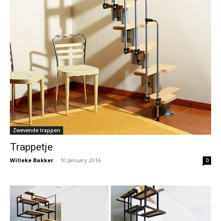
Zwevende trappen
Trappetje
Willeke Bakker
-
10 January 2016
0