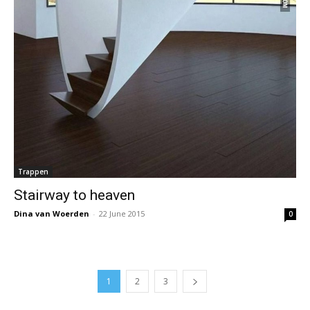
Trappen
Stairway to heaven
Dina van Woerden
-
22 June 2015
0
1
2
3