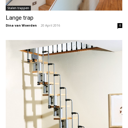
Stalen trappen
Lange trap
Dina van Woerden
-
20 April 2016
0