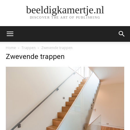
beeldigkamertje.nl
DISCOVER THE ART OF PUBLISHING
Home
Trappen
Zwevende trappen
Zwevende trappen