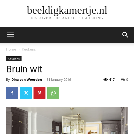
beeldigkamertje.nl
DISCOVER THE ART OF PUBLISHING
Home
Keukens
Keukens
Bruin wit
By
Dina van Woerden
-
31 January 2016
417
0