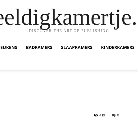
eeldigkamertje.
DISCOVER THE ART OF PUBLISHING
KEUKENS
BADKAMERS
SLAAPKAMERS
KINDERKAMERS
419
0