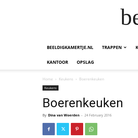
b
BEELDIGKAMERTJE.NL
TRAPPEN
KANTOOR
OPSLAG
Home
Keukens
Boerenkeuken
Keukens
Boerenkeuken
By
Dina van Woerden
-
24 February 2016