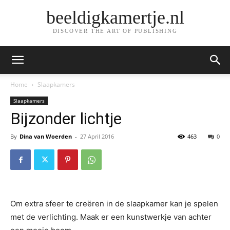
beeldigkamertje.nl
DISCOVER THE ART OF PUBLISHING
Home
Slaapkamers
Slaapkamers
Bijzonder lichtje
By
Dina van Woerden
-
27 April 2016
463
0
Om extra sfeer te creëren in de slaapkamer kan je spelen
met de verlichting. Maak er een kunstwerkje van achter