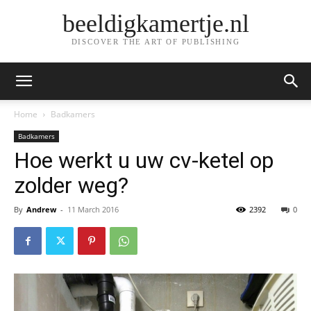
beeldigkamertje.nl
DISCOVER THE ART OF PUBLISHING
Home
Badkamers
Badkamers
​Hoe werkt u uw cv-ketel op
zolder weg?
By
Andrew
-
11 March 2016
2392
0