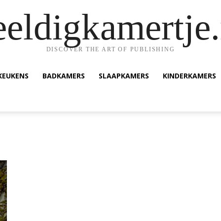
eeldigkamertje.
DISCOVER THE ART OF PUBLISHING
KEUKENS
BADKAMERS
SLAAPKAMERS
KINDERKAMERS