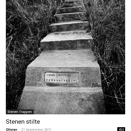
Stenen Trappen
Stenen stilte
Olivier
-
21 September 2011
453