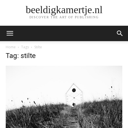
beeldigkamertje.nl
DISCOVER THE ART OF PUBLISHING
Home
Tags
Stilte
Tag: stilte