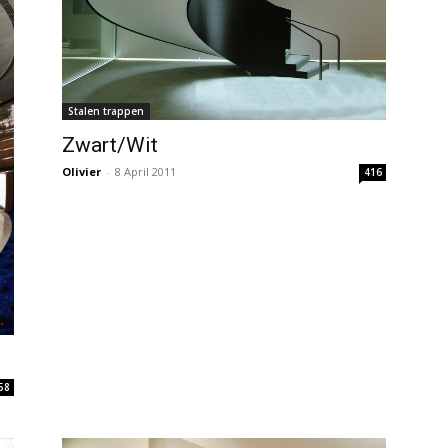
Stalen trappen
Zwart/Wit
Olivier
-
8 April 2011
416
58