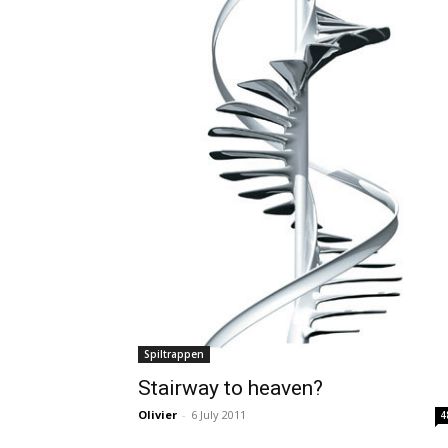
Spiltrappen
Stairway to heaven?
Olivier
-
6 July 2011
4