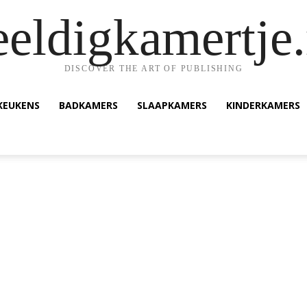
eeldigkamertje.
DISCOVER THE ART OF PUBLISHING
KEUKENS
BADKAMERS
SLAAPKAMERS
KINDERKAMERS