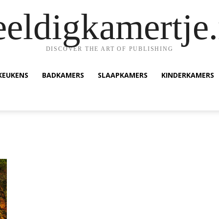
eeldigkamertje.
DISCOVER THE ART OF PUBLISHING
KEUKENS
BADKAMERS
SLAAPKAMERS
KINDERKAMERS