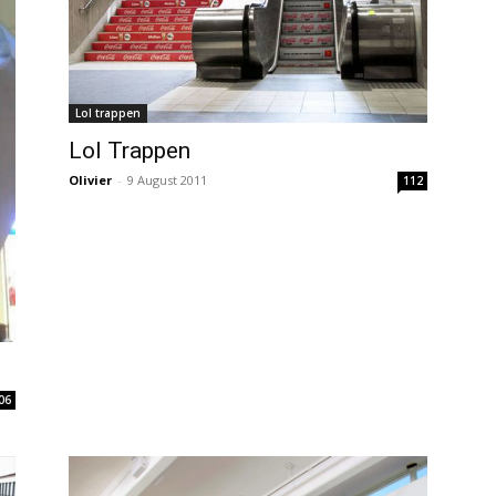
Lol trappen
Lol Trappen
Olivier
-
9 August 2011
112
06