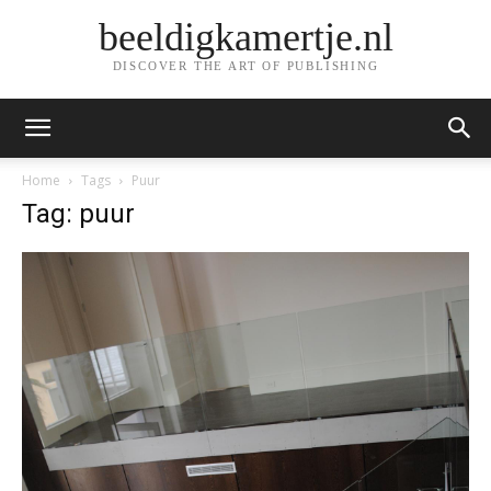
beeldigkamertje.nl
DISCOVER THE ART OF PUBLISHING
Home
Tags
Puur
Tag: puur