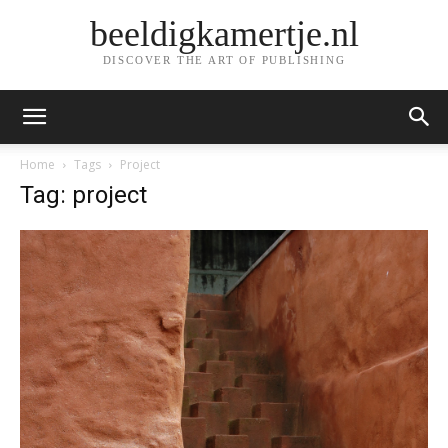
beeldigkamertje.nl
DISCOVER THE ART OF PUBLISHING
Home
Tags
Project
Tag: project