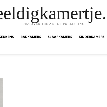
eeldigkamertje.
DISCOVER THE ART OF PUBLISHING
KEUKENS
BADKAMERS
SLAAPKAMERS
KINDERKAMERS