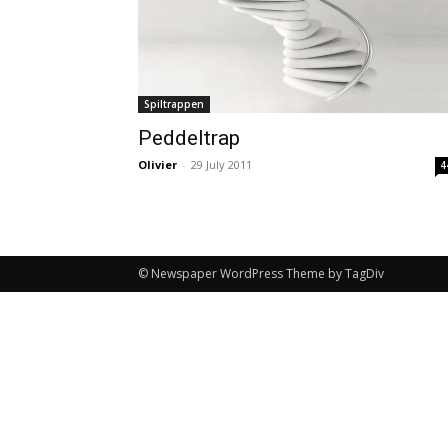
Spiltrappen
Peddeltrap
Olivier
-
29 July 2011
4
© Newspaper WordPress Theme by TagDiv