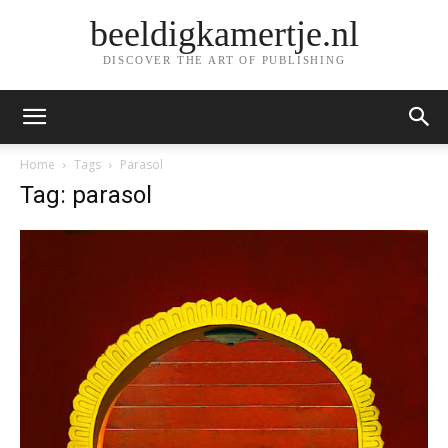
beeldigkamertje.nl
DISCOVER THE ART OF PUBLISHING
Home
Tags
Parasol
Tag: parasol