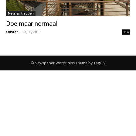
Metalen trappen
Doe maar normaal
Olivier
-
10 July 2011
114
© Newspaper WordPress Theme by TagDiv