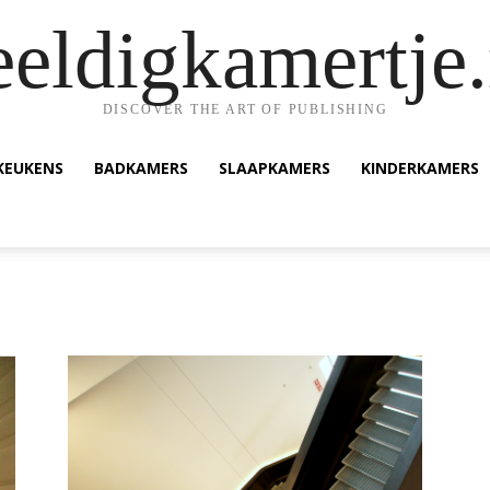
eeldigkamertje.
DISCOVER THE ART OF PUBLISHING
KEUKENS
BADKAMERS
SLAAPKAMERS
KINDERKAMERS