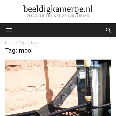
beeldigkamertje.nl
DISCOVER THE ART OF PUBLISHING
Home
Tags
Mooi
Tag: mooi