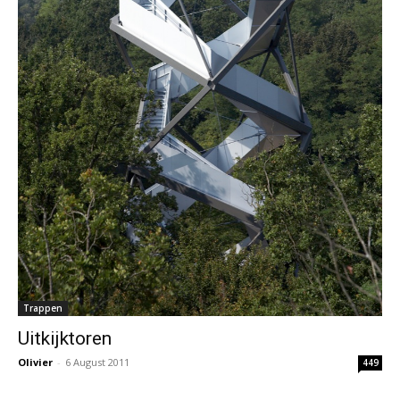
Trappen
Uitkijktoren
Olivier
-
6 August 2011
449