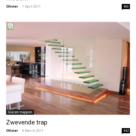
Olivier
-
1 April 2011
463
Glazen trappen
Zwevende trap
Olivier
-
8 March 2011
442