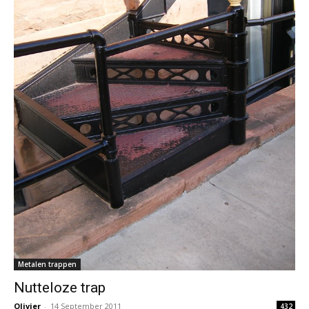
Metalen trappen
Nutteloze trap
Olivier
-
14 September 2011
432