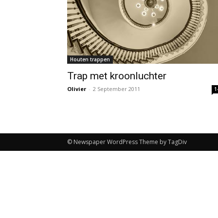
Houten trappen
Trap met kroonluchter
Olivier
-
2 September 2011
1
© Newspaper WordPress Theme by TagDiv