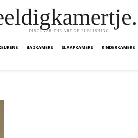
eeldigkamertje.
DISCOVER THE ART OF PUBLISHING
KEUKENS
BADKAMERS
SLAAPKAMERS
KINDERKAMERS