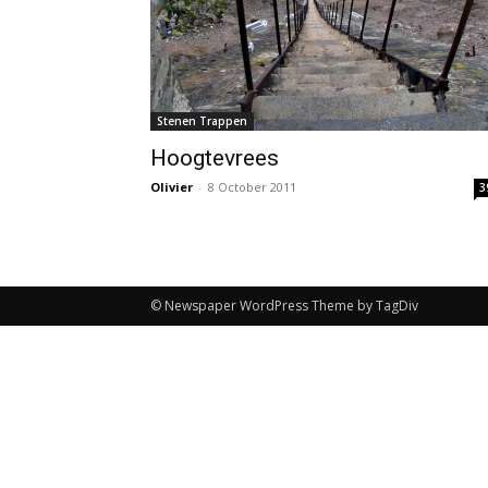
Stenen Trappen
Hoogtevrees
Olivier
-
8 October 2011
3
© Newspaper WordPress Theme by TagDiv