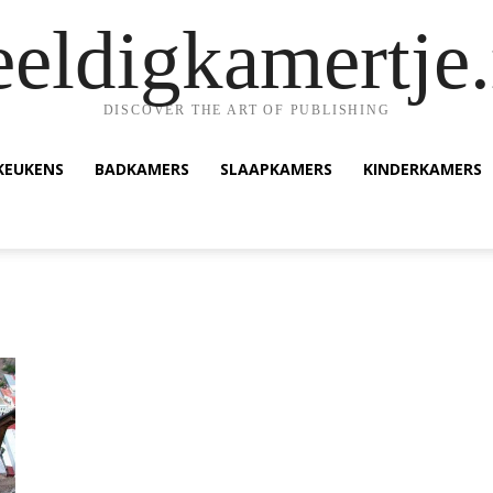
eeldigkamertje.
DISCOVER THE ART OF PUBLISHING
KEUKENS
BADKAMERS
SLAAPKAMERS
KINDERKAMERS