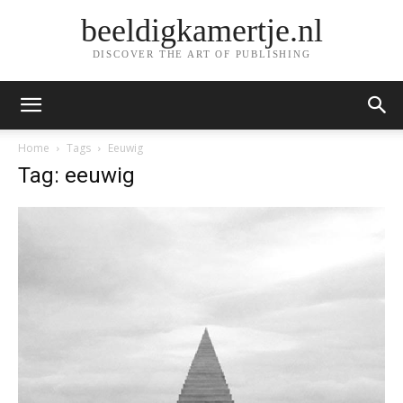
beeldigkamertje.nl
DISCOVER THE ART OF PUBLISHING
Home
Tags
Eeuwig
Tag: eeuwig