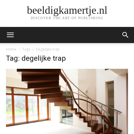
beeldigkamertje.nl
DISCOVER THE ART OF PUBLISHING
Home
Tags
Degelijke trap
Tag: degelijke trap