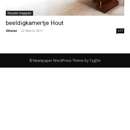
Houten trappen
beeldigkamertje Hout
Olivier
-
22 March 2011
377
© Newspaper WordPress Theme by TagDiv