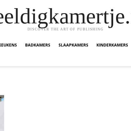
eeldigkamertje.
DISCOVER THE ART OF PUBLISHING
KEUKENS
BADKAMERS
SLAAPKAMERS
KINDERKAMERS