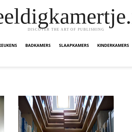
eeldigkamertje.
DISCOVER THE ART OF PUBLISHING
KEUKENS
BADKAMERS
SLAAPKAMERS
KINDERKAMERS