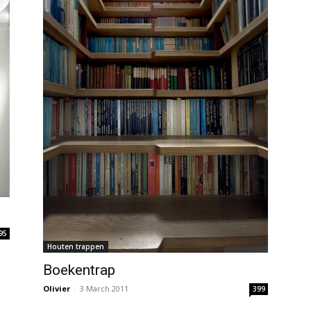
95
Houten trappen
Boekentrap
Olivier
-
3 March 2011
399