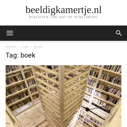
beeldigkamertje.nl
DISCOVER THE ART OF PUBLISHING
Home
Tags
Boek
Tag: boek