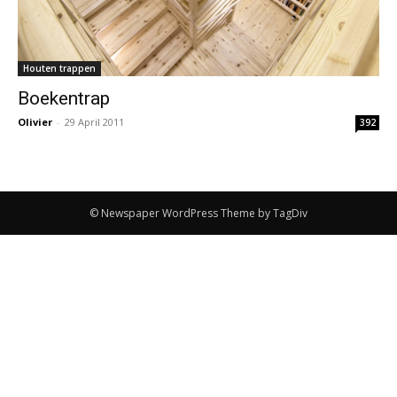
Houten trappen
Boekentrap
Olivier
-
29 April 2011
392
© Newspaper WordPress Theme by TagDiv