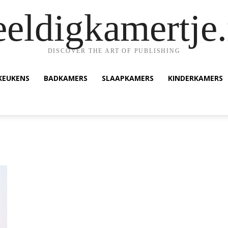
eeldigkamertje.
DISCOVER THE ART OF PUBLISHING
KEUKENS
BADKAMERS
SLAAPKAMERS
KINDERKAMERS