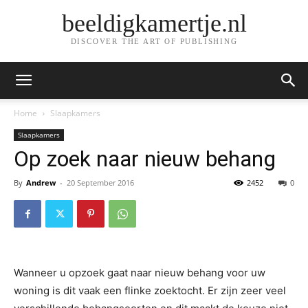
beeldigkamertje.nl
DISCOVER THE ART OF PUBLISHING
Home
Slaapkamers
Slaapkamers
​Op zoek naar nieuw behang
By
Andrew
-
20 September 2016
2452
0
Wanneer u opzoek gaat naar nieuw behang voor uw
woning is dit vaak een flinke zoektocht. Er zijn zeer veel